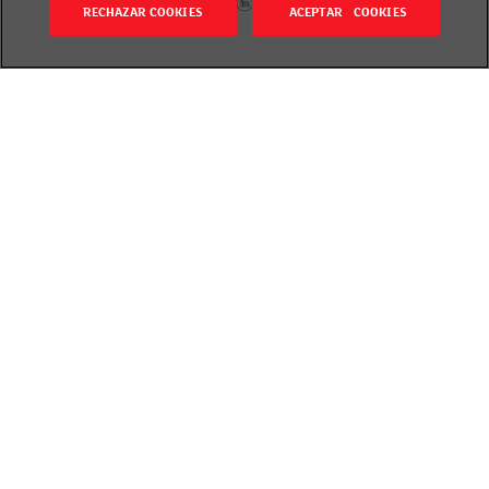
RECHAZAR COOKIES
ACEPTAR COOKIES
Itzuli
Publicado el 4 October 2023
EROSKIN ehunka prezio jaisten ditugu, maitasun
gora-gorakada izan dezazun ?
Urri osoan zehar ikur honekin adierazita ikusiko
dituzu gure dendetan eguneroko saskiko
800
produktu
, erosketa egin bitartean etengabe
maitemintzeko.