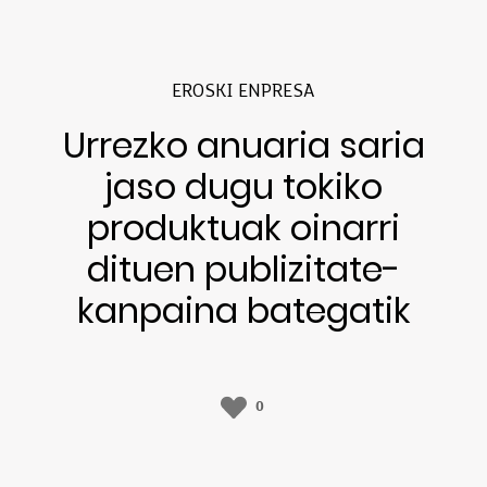
EROSKI ENPRESA
Urrezko anuaria saria
jaso dugu tokiko
produktuak oinarri
dituen publizitate-
kanpaina bategatik
0