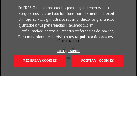
En EROSKI utilizamos cookies propias y de terceros para
asegurarnos de que todo funcione correctamente, ofrecerte
el mejor servicio y mostrarte recomendaciones y anuncios
ajustados a tus preferencias. Haciendo clic en
‘Configuración’, podrás ajustar tus preferencias de cookies.
Para más información, visita nuestra
política de cookies
Compartir
Configuración
RECHAZAR COOKIES
ACEPTAR COOKIES
Itzuli
Publicado el 9 November 2021
Gogoan duzu auto bat estreinatu zenuen azken