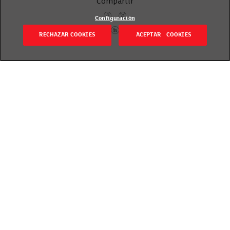
Compartir
Configuración
RECHAZAR COOKIES
ACEPTAR COOKIES
Itzuli
Revisado el 14 July 2016
Ogia nahitaezko produktua da mahaian, plater on
baten laguntzaile perfektua. Facebooken bidez gure
web
gunean nabarmendutako ogien artean
gogokoena aukeratzea eskatu genizun, une
bakoitzerako eta pertsona bakoitzarentzako ogi bat
dagoelako. Gurekin ogi berezi hori partekatzeagatik