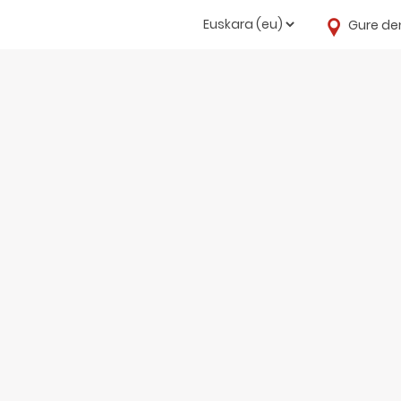
Gure de