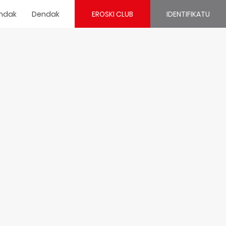
ndak
Dendak
EROSKI CLUB
IDENTIFIKATU
¿Ya estás registrado?
IDENTIFIKATU ZAITEZ
¿Eres nuevo?
REGÍSTRATE