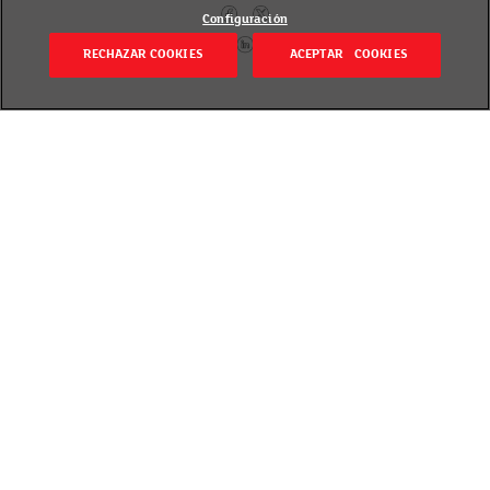
Configuración
RECHAZAR COOKIES
ACEPTAR COOKIES
Itzuli
Publicado el 20 December 2019
NIRE DENDAREN ORDUTEGIA IKUSI