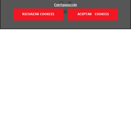
Configuración
RECHAZAR COOKIES
ACEPTAR COOKIES
Volver
Publicado el 11 junio 2020
Los ojos expresan mucho más de lo que creemos y
en
belle&MAKE-UP
queremos enseñarte a sacar
partido a la máscara de pestañas para que realcen
toda la expresividad de tu mirada.
Cada una de las máscaras de
belle&MAKE-UP