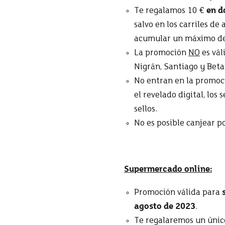
Te regalamos 10 €
en d
salvo en los carriles de
acumular un máximo de 
La promoción
NO
es vál
Nigrán, Santiago y Beta
No entran en la promoció
el revelado digital, los
sellos.
No es posible canjear po
Supermercado online:
Promoción válida para
agosto de 2023
.
Te regalaremos un úni