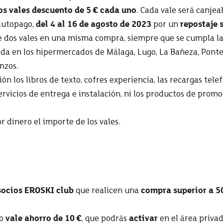
os vales descuento de 5 € cada uno
. Cada vale será canje
 autopago,
del 4 al 16 de agosto de 2023
por un
repostaje 
dos vales en una misma compra, siempre que se cumpla la 
ida en los hipermercados de Málaga, Lugo, La Bañeza, Pontea
nzos.
n los libros de texto, cofres experiencia, las recargas telefó
 servicios de entrega e instalación, ni los productos de prom
r dinero el importe de los vales.
socios EROSKI club
que realicen una
compra superior a 50
co
vale ahorro de 10 €
, que podrás
activar
en el área priva