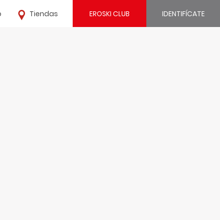
o
Tiendas
EROSKI CLUB
IDENTIFÍCATE
¿Ya estás registrado?
IDENTIFÍCATE
¿Eres nuevo?
REGÍSTRATE