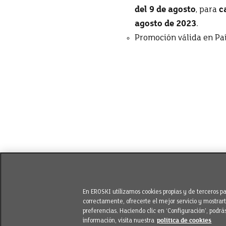
del 9 de agosto
, para
c
agosto de 2023
.
Promoción válida en Paí
En EROSKI utilizamos cookies propias y de terceros 
correctamente, ofrecerte el mejor servicio y mostra
preferencias. Haciendo clic en ‘Configuración’, podrá
información, visita nuestra
política de cookies