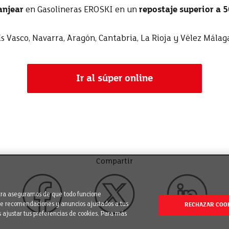
anjear
en Gasolineras EROSKI en un
repostaje superior a 50
s Vasco, Navarra, Aragón, Cantabria, La Rioja y Vélez Málag
Ir al súper online
Compartir
para asegurarnos de que todo funcione
rte recomendaciones y anuncios ajustados a tus
RECHAZAR COO
s ajustar tus preferencias de cookies. Para más