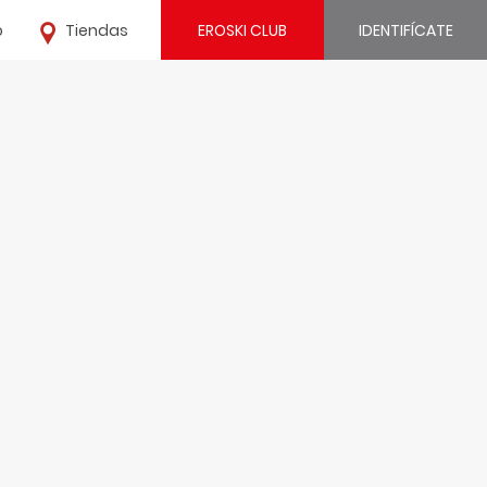
o
Tiendas
EROSKI CLUB
IDENTIFÍCATE
¿Ya estás registrado?
IDENTIFÍCATE
¿Eres nuevo?
REGÍSTRATE