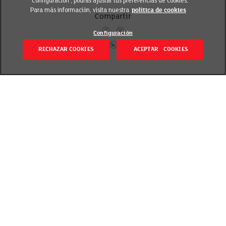
‘Configuración’, podrás ajustar tus preferencias de cookies.
Para más información, visita nuestra
política de cookies
Compartir
Configuración
RECHAZAR COOKIES
ACEPTAR COOKIES
Volver
Publicado el 21 agosto 2020
Te damos la gran oportunidad de llevarte la taza y
el peluche de tus personajes favoritos de las
películas DreamWorks. ¿Cómo?
Acércate a tu centro EROSKI más cercano, donde