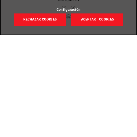
Configuración
RECHAZAR COOKIES
ACEPTAR COOKIES
Volver
Revisado el 11 diciembre 2020
Aunque este año la Navidad se presente diferente,
no renuncies a sentirte especial, única y
deslumbrante estas fiestas. Te proponemos
dos
looks de maquillaje para esta Navidad
a prueba
de mascarilla donde los protagonistas son los
productos de nuestra nueva edición limitada