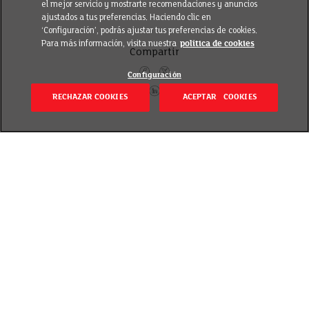
el mejor servicio y mostrarte recomendaciones y anuncios
ajustados a tus preferencias. Haciendo clic en
‘Configuración’, podrás ajustar tus preferencias de cookies.
Para más información, visita nuestra
política de cookies
Compartir
Configuración
RECHAZAR COOKIES
ACEPTAR COOKIES
Volver
Revisado el 20 septiembre 2018
En Eroski “Cuidamos de tu corazón” y para ello
organizamos actividades que promueven el
consumo de productos que ayudan a cuidar del