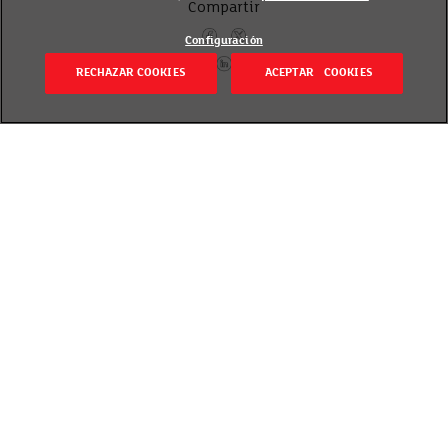
Compartir
Configuración
RECHAZAR COOKIES
ACEPTAR COOKIES
Volver
Revisado el 15 marzo 2017
En EROSKI, nos gusta cuidarte y facilitarte una
alimentación equilibrada como primer paso para
llevar una vida saludable. Para ello te ofrecemos
una solución, una forma distinta y sana de consumir
fruta fresca a través de nuestras nuevas tarrinas de
fruta fresca cortada y zumos “cold p