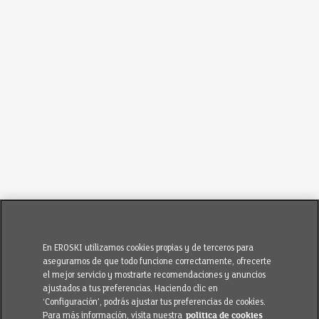
En EROSKI utilizamos cookies propias y de terceros para
asegurarnos de que todo funcione correctamente, ofrecerte
el mejor servicio y mostrarte recomendaciones y anuncios
ajustados a tus preferencias. Haciendo clic en
‘Configuración’, podrás ajustar tus preferencias de cookies.
Para más información, visita nuestra
política de cookies