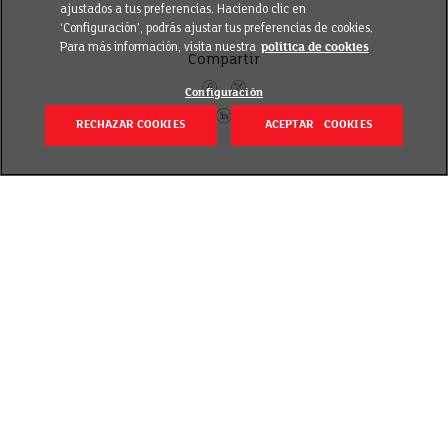
ajustados a tus preferencias. Haciendo clic en
‘Configuración’, podrás ajustar tus preferencias de cookies.
Para más información, visita nuestra
política de cookies
Compartir
Configuración
RECHAZAR COOKIES
ACEPTAR COOKIES
Volver
Revisado el 7 julio 2022
Donamos 800.000 mascarillas a 10.000 familias
necesitadas cuya situación se ha agravado por la
crisis económica derivada de la Covid-19, facilitando