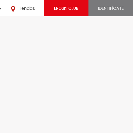
o
Tiendas
EROSKI CLUB
IDENTIFÍCATE
¿Ya estás registrado?
IDENTIFÍCATE
¿Eres nuevo?
REGÍSTRATE