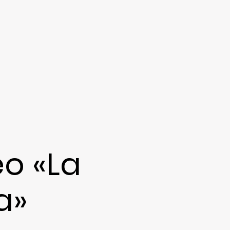
o «La
a»