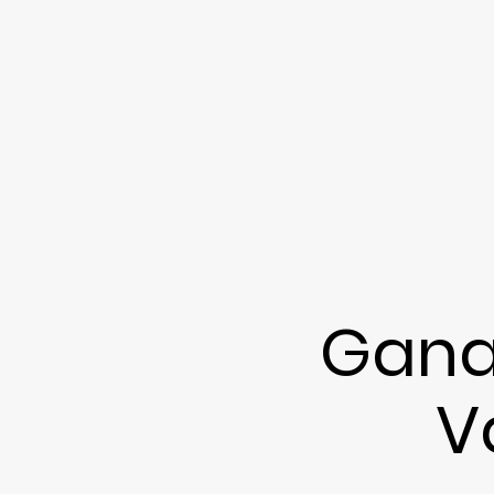
Gana
V