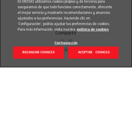
En EROSKI utilizamos cookies propias y de terceros para
asegurarnos de que todo funcione correctamente, ofrecerte
el mejor servicio y mostrarte recomendaciones y anuncios
ajustados a tus preferencias. Haciendo clic en
‘Configuración’, podrás ajustar tus preferencias de cookies.
Para más información, visita nuestra
política de cookies
Compartir
Configuración
RECHAZAR COOKIES
ACEPTAR COOKIES
Volver
Publicado el 3 agosto 2020
Una de nuestras seguidoras de Facebook ¡lo tiene