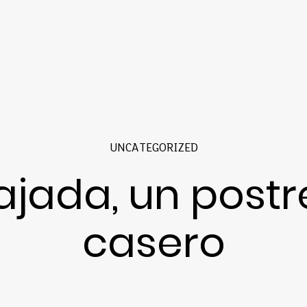
UNCATEGORIZED
ajada, un post
casero