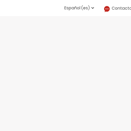
Contact