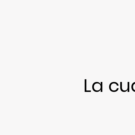
La cu