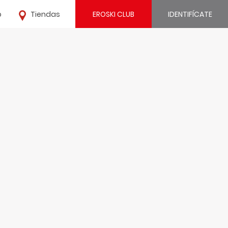
o
Tiendas
EROSKI CLUB
IDENTIFÍCATE
¿Ya estás registrado?
IDENTIFÍCATE
¿Eres nuevo?
REGÍSTRATE