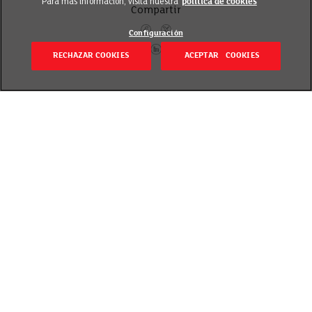
Para más información, visita nuestra
política de cookies
Compartir
Configuración
RECHAZAR COOKIES
ACEPTAR COOKIES
Volver
Revisado el 20 septiembre 2018
La participación es uno de los rasgos que mejor nos
define. Hoy en día, los códigos de buen gobierno
corporativo aconsejan, e incluso exigen, la presencia
en sus Consejos de asesores independientes. En
EROSKI esta función la realizan, desde su fundación