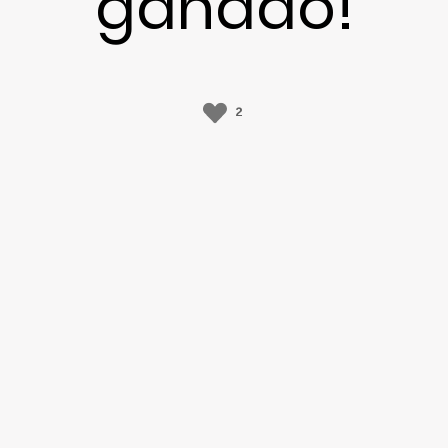
ganado!
2