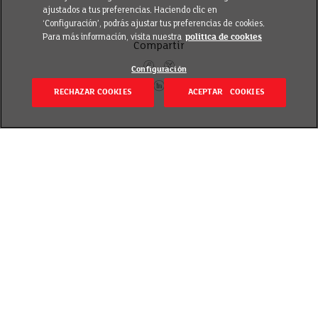
ajustados a tus preferencias. Haciendo clic en
‘Configuración’, podrás ajustar tus preferencias de cookies.
Para más información, visita nuestra
política de cookies
Compartir
Configuración
RECHAZAR COOKIES
ACEPTAR COOKIES
Volver
Revisado el 27 julio 2023
Este
viernes 18 y sábado 19 de agosto
de 2023 te
ingresamos hasta 50 € en tu tarjeta EROSKI club.
La oferta es
válida para socios EROSKI club en los