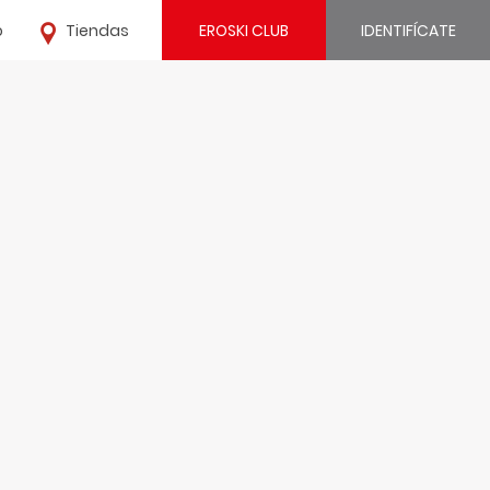
o
Tiendas
EROSKI CLUB
IDENTIFÍCATE
¿Ya estás registrado?
IDENTIFÍCATE
¿Eres nuevo?
REGÍSTRATE