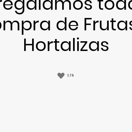
regalamos tod
mpra de Fruta
Hortalizas
178