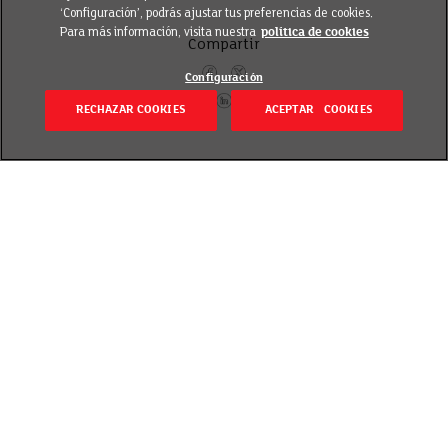
‘Configuración’, podrás ajustar tus preferencias de cookies.
Para más información, visita nuestra
política de cookies
Compartir
Configuración
RECHAZAR COOKIES
ACEPTAR COOKIES
Volver
Revisado el 8 marzo 2019