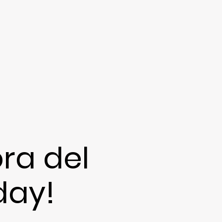
ra del
day!