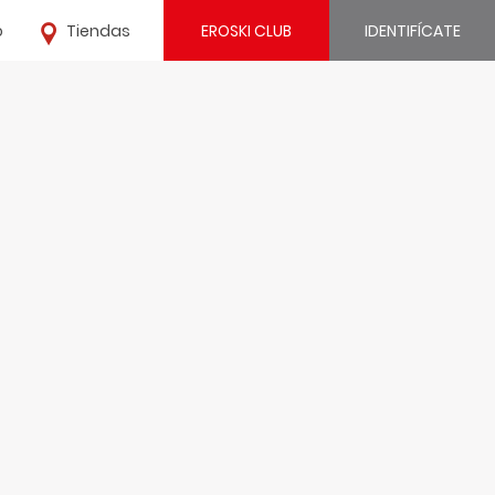
o
Tiendas
EROSKI CLUB
IDENTIFÍCATE
¿Ya estás registrado?
IDENTIFÍCATE
¿Eres nuevo?
REGÍSTRATE