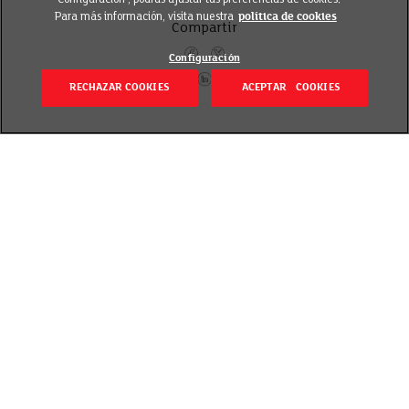
Para más información, visita nuestra
política de cookies
Compartir
Configuración
RECHAZAR COOKIES
ACEPTAR COOKIES
Volver
Revisado el 25 septiembre 2018
Recientemente pusimos en marcha 1 sorteo en
nuestra página de Facebook en el que sólo por
contestar a cuál de los productos de nuestras
marcas premiarías, entrabas en un sorteo de una