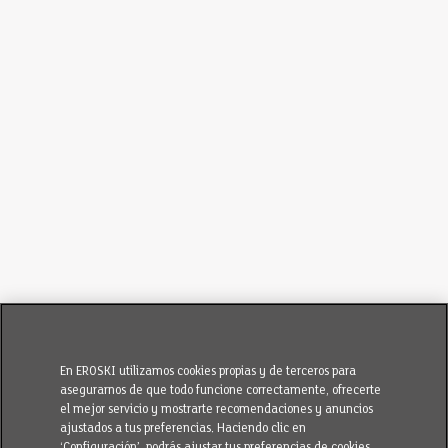
En EROSKI utilizamos cookies propias y de terceros para
asegurarnos de que todo funcione correctamente, ofrecerte
el mejor servicio y mostrarte recomendaciones y anuncios
ajustados a tus preferencias. Haciendo clic en
‘Configuración’, podrás ajustar tus preferencias de cookies.