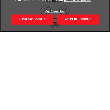
Para más información, visita nuestra
política de cookies
Compartir
Configuración
RECHAZAR COOKIES
ACEPTAR COOKIES
Volver
Revisado el 17 julio 2025
EROSKI club te lleva a través del mundo de la magia
con Harry Potter.
Acércate a tu centro EROSKI más cercano donde
podrás llevarte la colección a casa: Llaveros, figuras,