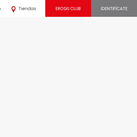
o
Tiendas
EROSKI CLUB
IDENTIFÍCATE
¿Ya estás registrado?
IDENTIFÍCATE
¿Eres nuevo?
REGÍSTRATE