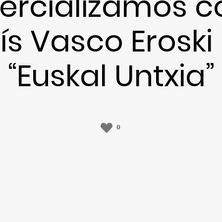
rcializamos c
ís Vasco Erosk
“Euskal Untxia”
0