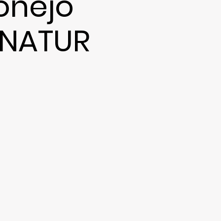
onejo
i NATUR