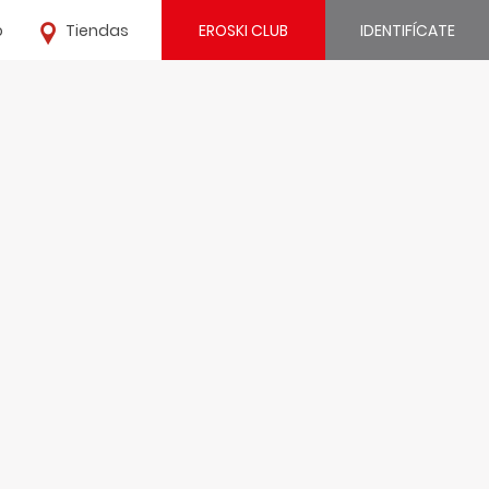
o
Tiendas
EROSKI CLUB
IDENTIFÍCATE
¿Ya estás registrado?
IDENTIFÍCATE
¿Eres nuevo?
REGÍSTRATE