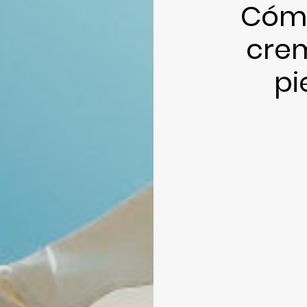
Cómo
crem
pi