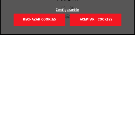
Compartir
Configuración
RECHAZAR COOKIES
ACEPTAR COOKIES
Volver
Publicado el 5 mayo 2021
Con el Plan Familias 0.12 disfrutarás de descuentos
exclusivos y útiles consejos, que mejorarán tu día a
día y el de tu familia.
Además, este mes…
10 € extra a través de Más
Promociones.