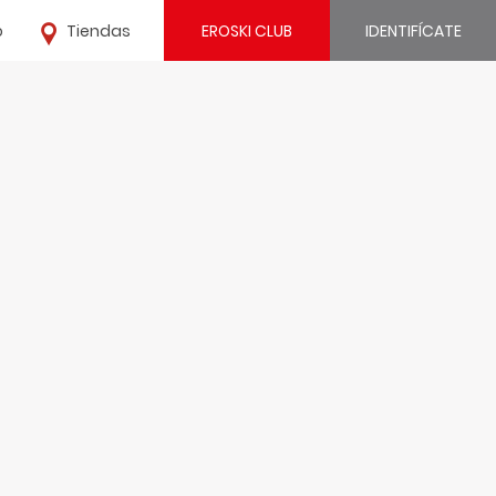
o
Tiendas
EROSKI CLUB
IDENTIFÍCATE
¿Ya estás registrado?
IDENTIFÍCATE
¿Eres nuevo?
REGÍSTRATE