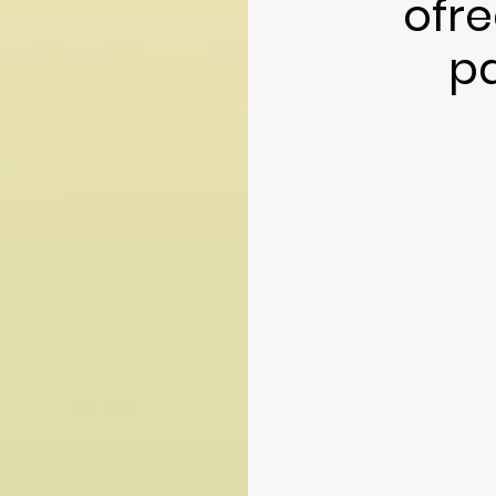
ofr
p