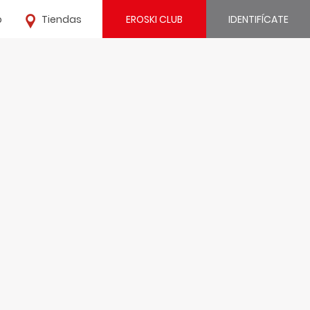
o
Tiendas
EROSKI CLUB
IDENTIFÍCATE
¿Ya estás registrado?
IDENTIFÍCATE
¿Eres nuevo?
REGÍSTRATE