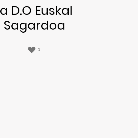
la D.O Euskal
Sagardoa
1