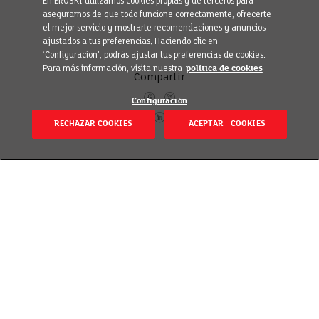
En EROSKI utilizamos cookies propias y de terceros para
asegurarnos de que todo funcione correctamente, ofrecerte
el mejor servicio y mostrarte recomendaciones y anuncios
ajustados a tus preferencias. Haciendo clic en
‘Configuración’, podrás ajustar tus preferencias de cookies.
Para más información, visita nuestra
política de cookies
Compartir
Configuración
RECHAZAR COOKIES
ACEPTAR COOKIES
Volver
Revisado el 12 febrero 2024
Cervezas artesanas Olañeta, una cerveza de