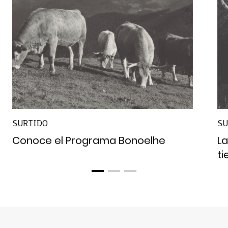
SURTIDO
SU
Conoce el Programa Bonoelhe
La
t