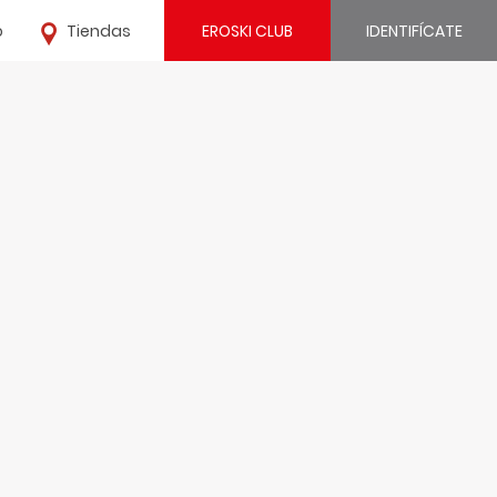
o
Tiendas
EROSKI CLUB
IDENTIFÍCATE
¿Ya estás registrado?
IDENTIFÍCATE
¿Eres nuevo?
REGÍSTRATE