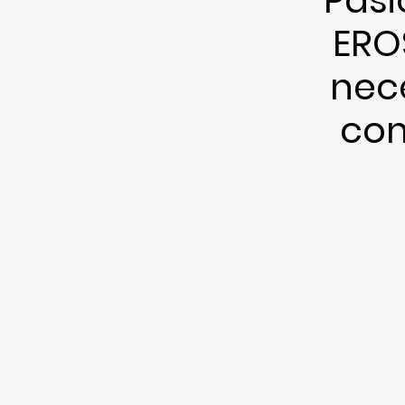
ERO
nec
com