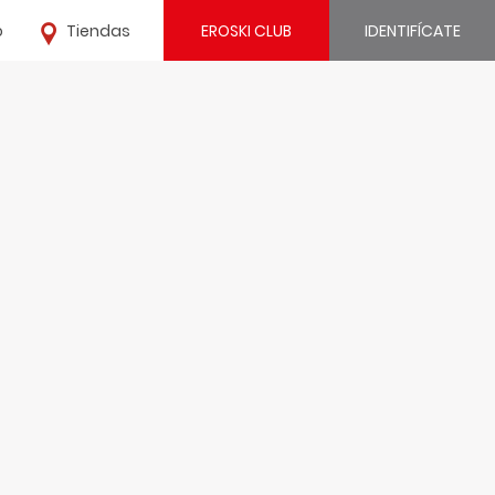
o
Tiendas
EROSKI CLUB
IDENTIFÍCATE
¿Ya estás registrado?
IDENTIFÍCATE
¿Eres nuevo?
REGÍSTRATE