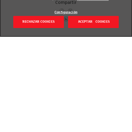
Compartir
Configuración
RECHAZAR COOKIES
ACEPTAR COOKIES
Volver
Publicado el 18 febrero 2020
El
Observatorio de Innovación en Gran Consumo
España 2020,
elaborado anualmente por el Institu
Cerdà, ha destacado nuestro proyecto
“Diverhortaliza”
en la presentación celebrada esta
mañana en el Salón de Actos del Ministerio de