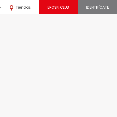
o
Tiendas
EROSKI CLUB
IDENTIFÍCATE
¿Ya estás registrado?
IDENTIFÍCATE
¿Eres nuevo?
REGÍSTRATE