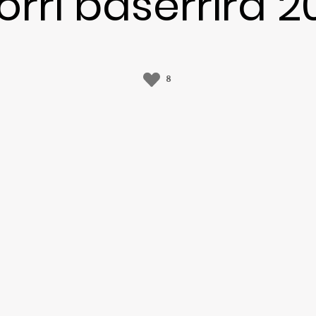
orri baserrira 2
8