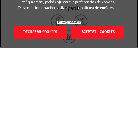
‘Configuración’, podrás ajustar tus preferencias de cookies.
Para más información, visita nuestra
política de cookies
Compartir
Configuración
RECHAZAR COOKIES
ACEPTAR COOKIES
Volver
Publicado el 30 enero 2023
Si eres socio de EROSKI club, del 2 de febrero al
29 de marzo de 2023 en Hipermercados EROSKI,
tienes un 20% de descuento en las sartenes
Inoxibar
señalizadas
para renovar tu sartén