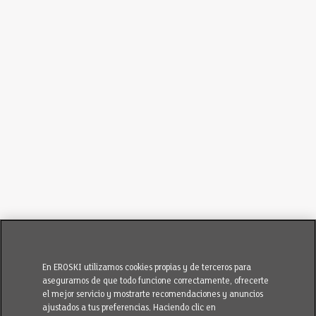
En EROSKI utilizamos cookies propias y de terceros para
asegurarnos de que todo funcione correctamente, ofrecerte
el mejor servicio y mostrarte recomendaciones y anuncios
ajustados a tus preferencias. Haciendo clic en