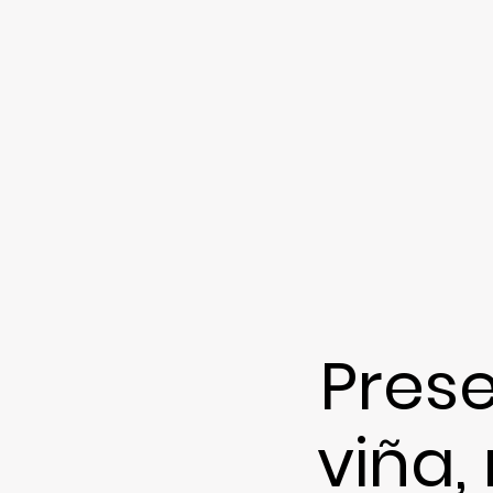
Pres
viña,