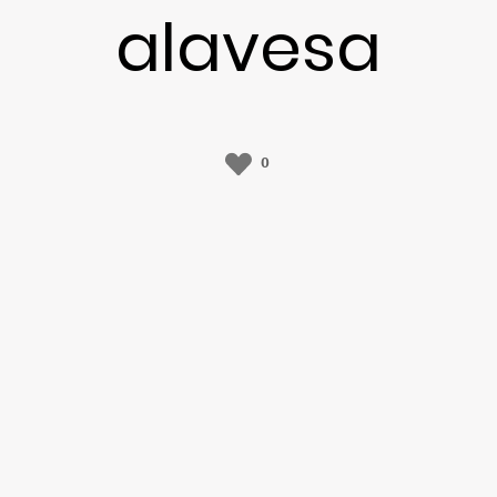
alavesa
0