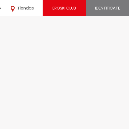
o
Tiendas
EROSKI CLUB
IDENTIFÍCATE
¿Ya estás registrado?
IDENTIFÍCATE
¿Eres nuevo?
REGÍSTRATE