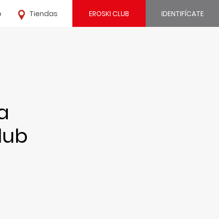
o
Tiendas
EROSKI CLUB
IDENTIFÍCATE
¿Ya estás registrado?
IDENTIFÍCATE
¿Eres nuevo?
a
REGÍSTRATE
lub