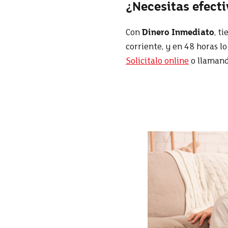
¿Necesitas efect
Con
Dinero Inmediato
, t
corriente, y en 48 horas 
Solicítalo online
o llamand