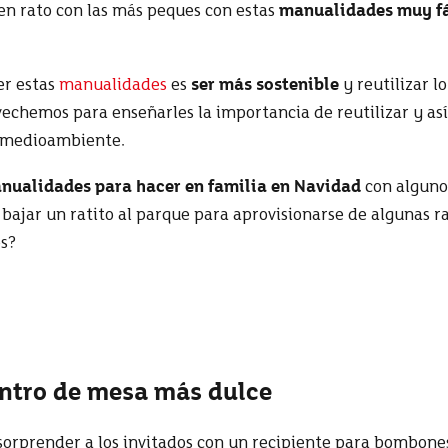
en rato con las más peques con estas
manualidades muy fá
er estas
manualidades
es
ser más sostenible
y reutilizar l
ovechemos para enseñarles
la importancia de reutilizar y as
al medioambiente.
nualidades para hacer en familia
en Navidad
con alguno
e bajar un ratito al parque para aprovisionarse de algunas
os?
entro de mesa más dulce
s sorprender a los invitados con un recipiente para bombones