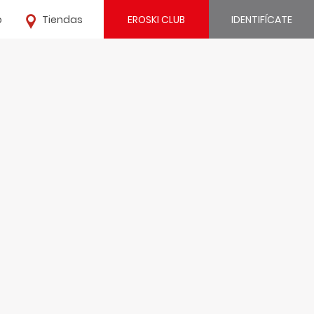
o
Tiendas
EROSKI CLUB
IDENTIFÍCATE
¿Ya estás registrado?
IDENTIFÍCATE
¿Eres nuevo?
REGÍSTRATE