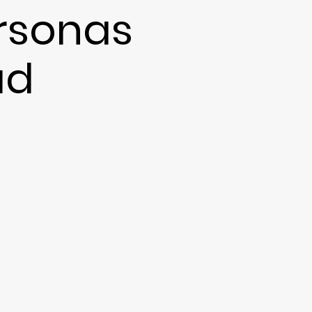
rsonas
ad