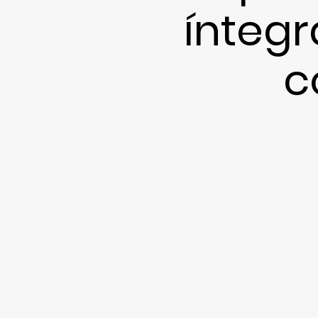
ínteg
c