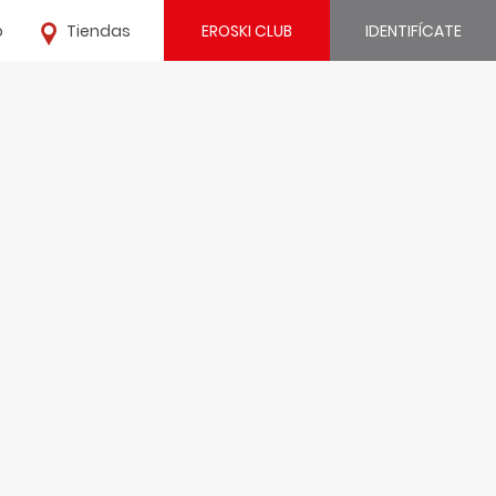
o
Tiendas
EROSKI CLUB
IDENTIFÍCATE
¿Ya estás registrado?
IDENTIFÍCATE
¿Eres nuevo?
REGÍSTRATE