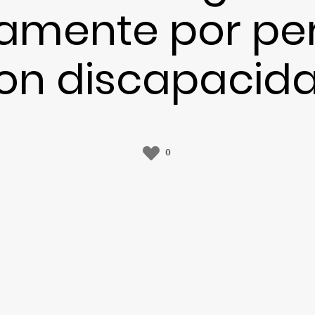
ramente por pe
on discapacid
0