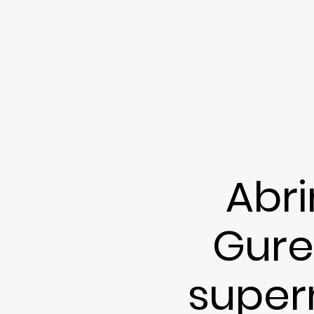
Abr
Gure
super