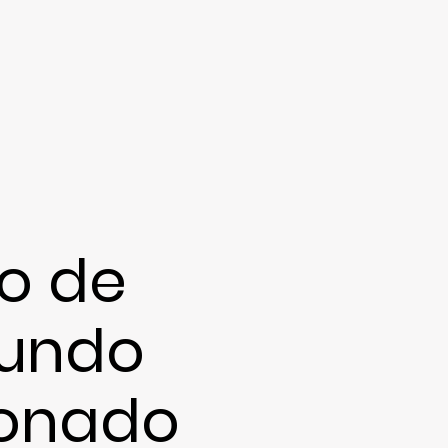
o de
gundo
ionado