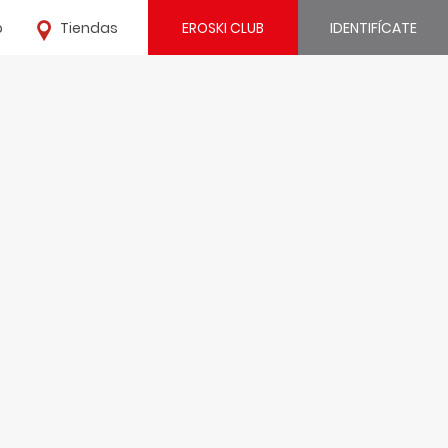
o
Tiendas
EROSKI CLUB
IDENTIFÍCATE
¿Ya estás registrado?
IDENTIFÍCATE
¿Eres nuevo?
REGÍSTRATE