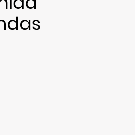
mida
endas