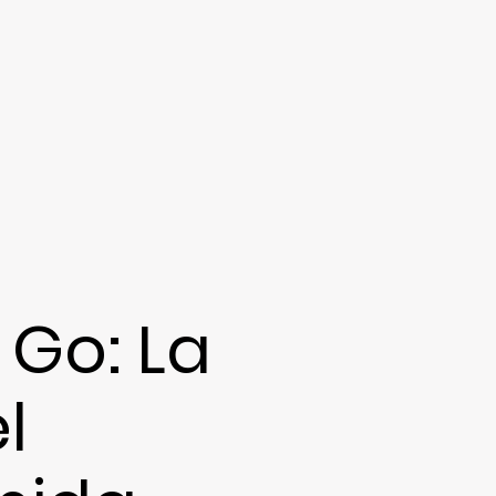
 Go: La
l