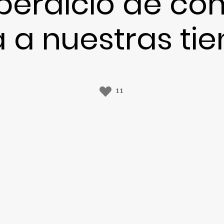
perdicio de co
a a nuestras ti
11