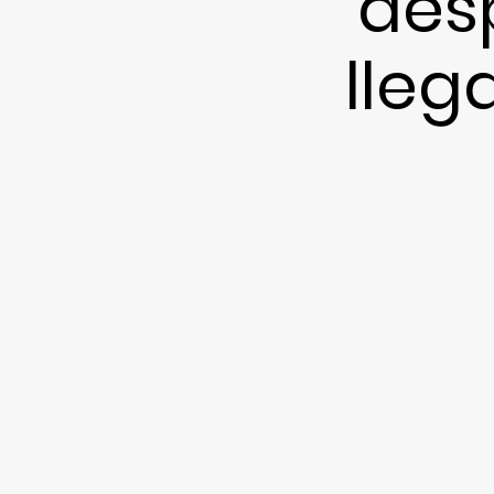
des
lleg