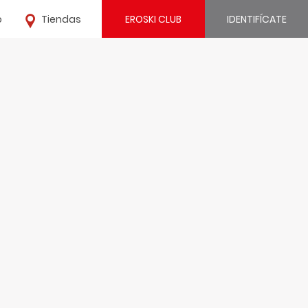
o
Tiendas
EROSKI CLUB
IDENTIFÍCATE
¿Ya estás registrado?
IDENTIFÍCATE
¿Eres nuevo?
REGÍSTRATE