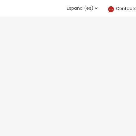
Contact