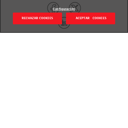
Configuración
RECHAZAR COOKIES
ACEPTAR COOKIES
Volver
Revisado el 10 junio 2022
Recatamos esta entrevista de 2019 -y aún de
actualidad- realizada a Eva Gosenje Ábalos, nuestra
Nutricionista del departamento de Salud y
Sostenibilidad, con motivo de la implantación de
Nutri-Score.