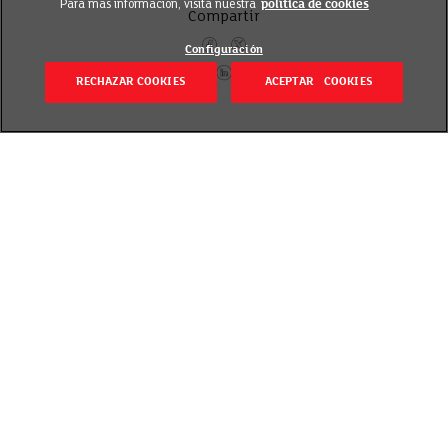
Para más información, visita nuestra
política de cookies
Compartir
Configuración
RECHAZAR COOKIES
ACEPTAR COOKIES
Volver
Revisado el 20 septiembre 2018
Trucos y recetas para preparar un plato de
legumbres de toda la vida en menos de 10 minutos.
¡Qué gusto llegar a casa y tener la comida
preparada! Y si puede ser sana y con sabor casero,
mucho mejor. Aunque esta idea resulta muy