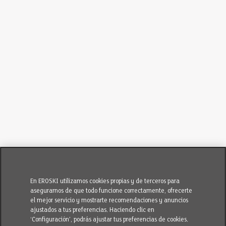
En EROSKI utilizamos cookies propias y de terceros para
asegurarnos de que todo funcione correctamente, ofrecerte
el mejor servicio y mostrarte recomendaciones y anuncios
ajustados a tus preferencias. Haciendo clic en
‘Configuración’, podrás ajustar tus preferencias de cookies.