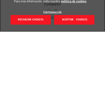
Para más información, visita nuestra
política de cookies
Compartir
Configuración
RECHAZAR COOKIES
ACEPTAR COOKIES
Volver
Revisado el 20 septiembre 2018
Son muchas las ideas que pueden surgir para
sacarle partido a esta deliciosa fruta de temporada,
tanto en recetas dulces como en guarniciones de
platos salados.
La fresa lo tiene todo. Es rica, jugosa y vistosa,