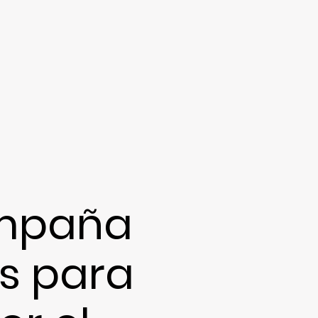
mpaña
s para