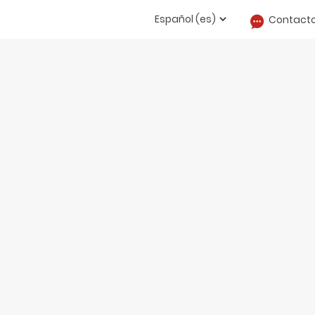
Contact