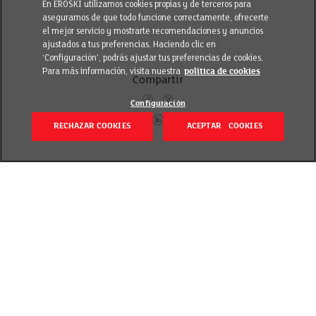
En EROSKI utilizamos cookies propias y de terceros para
asegurarnos de que todo funcione correctamente, ofrecerte
el mejor servicio y mostrarte recomendaciones y anuncios
ajustados a tus preferencias. Haciendo clic en
‘Configuración’, podrás ajustar tus preferencias de cookies.
Para más información, visita nuestra
política de cookies
Compartir
Configuración
RECHAZAR COOKIES
ACEPTAR COOKIES
Volver
Revisado el 9 junio 2023
Durante la segunda semana de mayo pusimos en