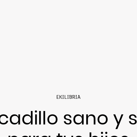
EKILIBRIA
cadillo sano y 