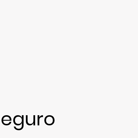
seguro