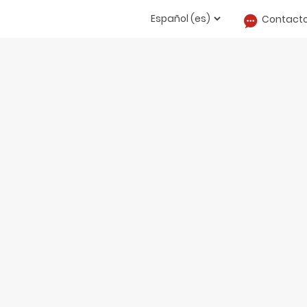
Contact