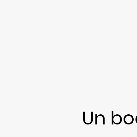
Un bo